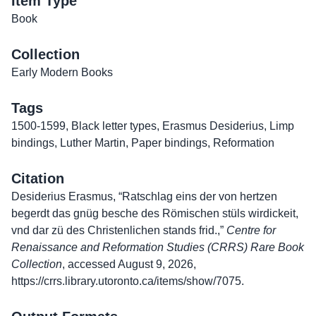
Item Type
Book
Collection
Early Modern Books
Tags
1500-1599
,
Black letter types
,
Erasmus Desiderius
,
Limp
bindings
,
Luther Martin
,
Paper bindings
,
Reformation
Citation
Desiderius Erasmus, “Ratschlag eins der von hertzen
begerdt das gnüg besche des Römischen stüls wirdickeit,
vnd dar zü des Christenlichen stands frid.,”
Centre for
Renaissance and Reformation Studies (CRRS) Rare Book
Collection
, accessed August 9, 2026,
https://crrs.library.utoronto.ca/items/show/7075
.