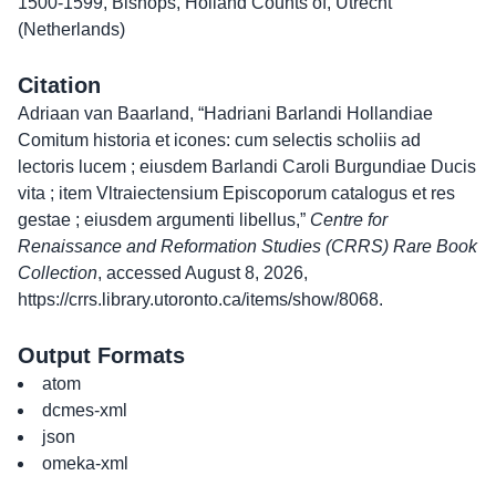
1500-1599
,
Bishops
,
Holland Counts of
,
Utrecht
(Netherlands)
Citation
Adriaan van Baarland, “Hadriani Barlandi Hollandiae
Comitum historia et icones: cum selectis scholiis ad
lectoris lucem ; eiusdem Barlandi Caroli Burgundiae Ducis
vita ; item Vltraiectensium Episcoporum catalogus et res
gestae ; eiusdem argumenti libellus,”
Centre for
Renaissance and Reformation Studies (CRRS) Rare Book
Collection
, accessed August 8, 2026,
https://crrs.library.utoronto.ca/items/show/8068
.
Output Formats
atom
dcmes-xml
json
omeka-xml