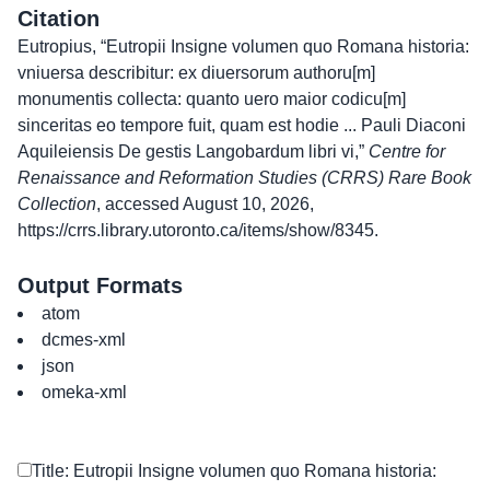
Citation
Eutropius, “Eutropii Insigne volumen quo Romana historia:
vniuersa describitur: ex diuersorum authoru[m]
monumentis collecta: quanto uero maior codicu[m]
sinceritas eo tempore fuit, quam est hodie ... Pauli Diaconi
Aquileiensis De gestis Langobardum libri vi,”
Centre for
Renaissance and Reformation Studies (CRRS) Rare Book
Collection
, accessed August 10, 2026,
https://crrs.library.utoronto.ca/items/show/8345
.
Output Formats
atom
dcmes-xml
json
omeka-xml
Title: Eutropii Insigne volumen quo Romana historia: