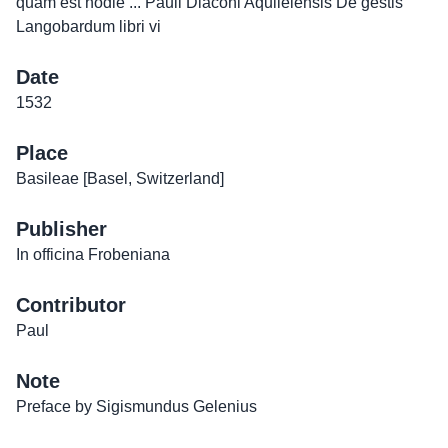
quam est hodie ... Pauli Diaconi Aquileiensis De gestis
Langobardum libri vi
Date
1532
Place
Basileae [Basel, Switzerland]
Publisher
In officina Frobeniana
Contributor
Paul
Note
Preface by Sigismundus Gelenius