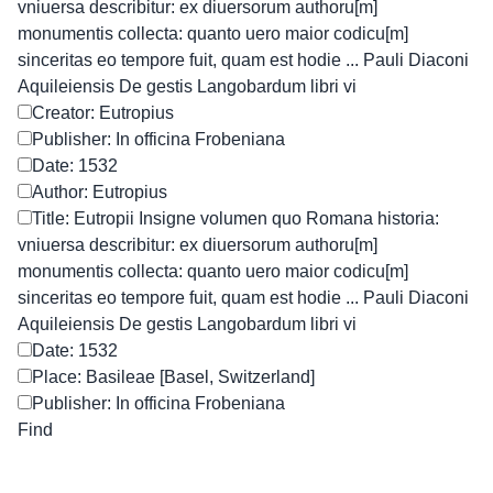
vniuersa describitur: ex diuersorum authoru[m]
monumentis collecta: quanto uero maior codicu[m]
sinceritas eo tempore fuit, quam est hodie ... Pauli Diaconi
Aquileiensis De gestis Langobardum libri vi
Creator: Eutropius
Publisher: In officina Frobeniana
Date: 1532
Author: Eutropius
Title: Eutropii Insigne volumen quo Romana historia:
vniuersa describitur: ex diuersorum authoru[m]
monumentis collecta: quanto uero maior codicu[m]
sinceritas eo tempore fuit, quam est hodie ... Pauli Diaconi
Aquileiensis De gestis Langobardum libri vi
Date: 1532
Place: Basileae [Basel, Switzerland]
Publisher: In officina Frobeniana