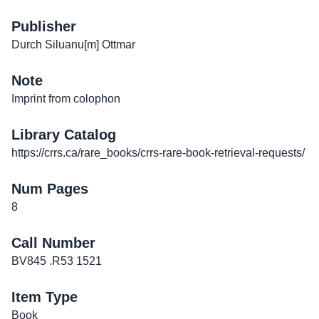
Publisher
Durch Siluanu[m] Ottmar
Note
Imprint from colophon
Library Catalog
https://crrs.ca/rare_books/crrs-rare-book-retrieval-requests/
Num Pages
8
Call Number
BV845 .R53 1521
Item Type
Book