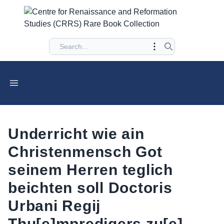
Underricht wie ain
Christenmensch Got
seinem Herren teglich
beichten soll Doctoris
Urbani Regij
Thu[e]mpredigers zu[e]