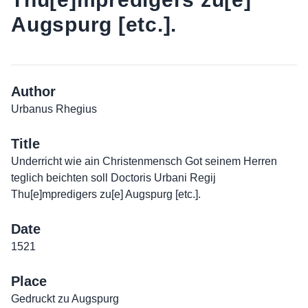
Augspurg [etc.].
Author
Urbanus Rhegius
Title
Underricht wie ain Christenmensch Got seinem Herren
teglich beichten soll Doctoris Urbani Regij
Thu[e]mpredigers zu[e] Augspurg [etc.].
Date
1521
Place
Gedruckt zu Augspurg