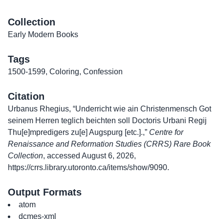
Collection
Early Modern Books
Tags
1500-1599
,
Coloring
,
Confession
Citation
Urbanus Rhegius, “Underricht wie ain Christenmensch Got
seinem Herren teglich beichten soll Doctoris Urbani Regij
Thu[e]mpredigers zu[e] Augspurg [etc.].,”
Centre for
Renaissance and Reformation Studies (CRRS) Rare Book
Collection
, accessed August 6, 2026,
https://crrs.library.utoronto.ca/items/show/9090
.
Output Formats
atom
dcmes-xml