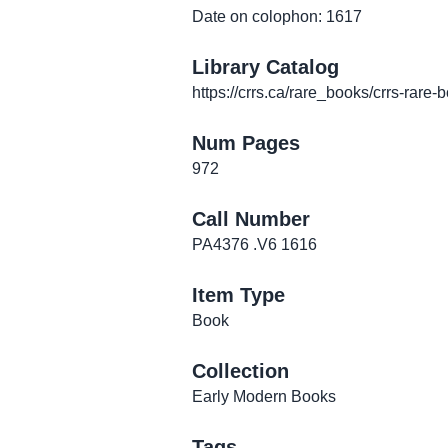
Date on colophon: 1617
Library Catalog
https://crrs.ca/rare_books/crrs-rare-
Num Pages
972
Call Number
PA4376 .V6 1616
Item Type
Book
Collection
Early Modern Books
Tags