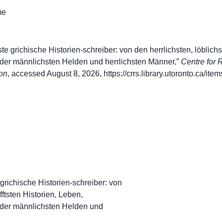
me
chste grichische Historien-schreiber: von den herrlichsten, löblic
 der männlichsten Helden und herrlichsten Männer,”
Centre for
on
, accessed August 8, 2026,
https://crrs.library.utoronto.ca/it
te grichische Historien-schreiber: von
fftsten Historien, Leben,
 der männlichsten Helden und