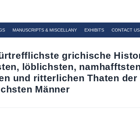
GS
MANUSCRIPTS & MISCELLANY
EXHIBITS
CONTACT US
ürtrefflichste grichische Histo
ten, löblichsten, namhafftsten
n und ritterlichen Thaten der
ichsten Männer