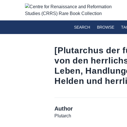
SEARCH
BROWSE
TA
[Plutarchus der f
von den herrlichs
Leben, Handlunge
Helden und herrl
Author
Plutarch