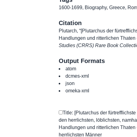
1600-1699
,
Biography
,
Greece
,
Ro
Citation
Plutarch, “[Plutarchus der fürtreffli
Handlungen und ritterlichen Thaten
Studies (CRRS) Rare Book Collecti
Output Formats
atom
dcmes-xml
json
omeka-xml
Title: [Plutarchus der fürtrefflichs
den herrlichsten, löblichsten, namha
Handlungen und ritterlichen Thaten
herrlichsten Männer