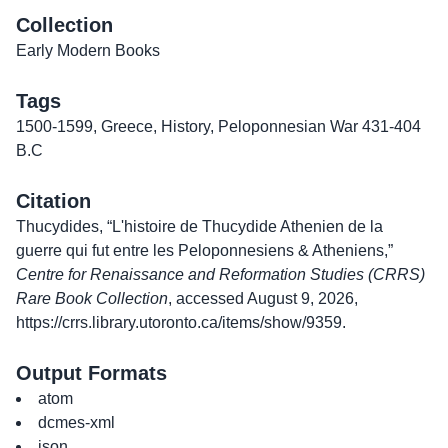
Collection
Early Modern Books
Tags
1500-1599
,
Greece
,
History
,
Peloponnesian War 431-404
B.C
Citation
Thucydides, “L'histoire de Thucydide Athenien de la
guerre qui fut entre les Peloponnesiens & Atheniens,”
Centre for Renaissance and Reformation Studies (CRRS)
Rare Book Collection
, accessed August 9, 2026,
https://crrs.library.utoronto.ca/items/show/9359
.
Output Formats
atom
dcmes-xml
json