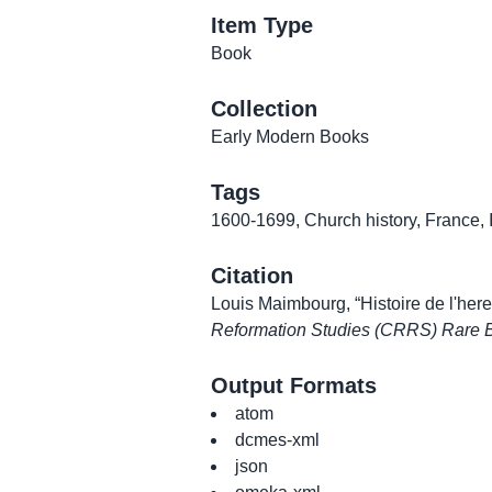
Item Type
Book
Collection
Early Modern Books
Tags
1600-1699
,
Church history
,
France
,
Citation
Louis Maimbourg, “Histoire de l'here
Reformation Studies (CRRS) Rare B
Output Formats
atom
dcmes-xml
json