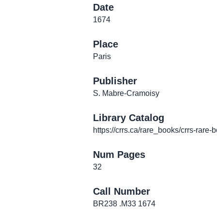
Date
1674
Place
Paris
Publisher
S. Mabre-Cramoisy
Library Catalog
https://crrs.ca/rare_books/crrs-rare-
Num Pages
32
Call Number
BR238 .M33 1674