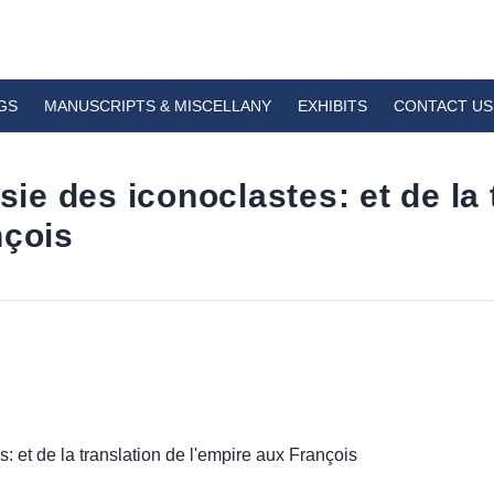
GS
MANUSCRIPTS & MISCELLANY
EXHIBITS
CONTACT US
esie des iconoclastes: et de la
nçois
s: et de la translation de l'empire aux François