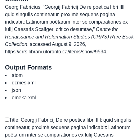
Georg Fabricius, “Georgij Fabricij De re poetica libri IIII:
quid singulis contineatur, proximè sequens pagina
indicabit: Latinorum poëtarum inter se comparationes ex
Iulij Caesaris Scaligeri critico desumtae,”
Centre for
Renaissance and Reformation Studies (CRRS) Rare Book
Collection
, accessed August 9, 2026,
https://crrs.library.utoronto.ca/items/show/9534
.
Output Formats
atom
dcmes-xml
json
omeka-xml
Title: Georgij Fabricij De re poetica libri IIII: quid singulis
contineatur, proximè sequens pagina indicabit: Latinorum
poëtarum inter se comparationes ex Iulij Caesaris