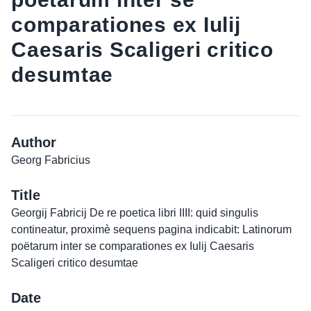
comparationes ex Iulij
Caesaris Scaligeri critico
desumtae
Author
Georg Fabricius
Title
Georgij Fabricij De re poetica libri IIII: quid singulis
contineatur, proximè sequens pagina indicabit: Latinorum
poëtarum inter se comparationes ex Iulij Caesaris
Scaligeri critico desumtae
Date