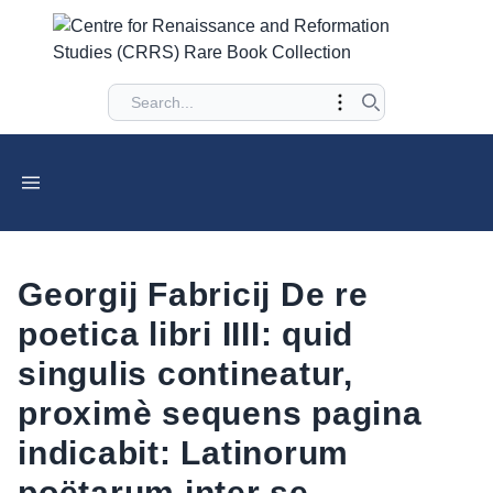
Georgij Fabricij De re
poetica libri IIII: quid
singulis contineatur,
proximè sequens pagina
indicabit: Latinorum
poëtarum inter se