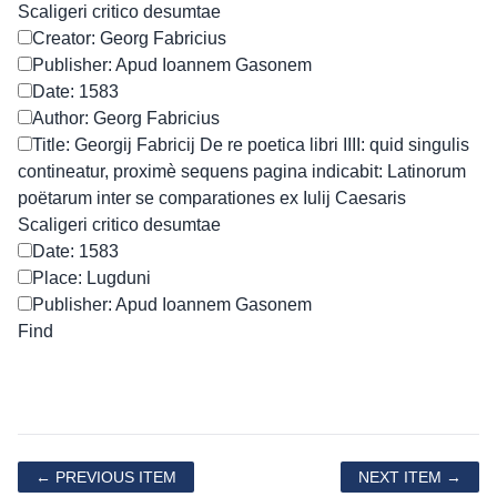
Scaligeri critico desumtae
Creator: Georg Fabricius
Publisher: Apud Ioannem Gasonem
Date: 1583
Author: Georg Fabricius
Title: Georgij Fabricij De re poetica libri IIII: quid singulis
contineatur, proximè sequens pagina indicabit: Latinorum
poëtarum inter se comparationes ex Iulij Caesaris
Scaligeri critico desumtae
Date: 1583
Place: Lugduni
Publisher: Apud Ioannem Gasonem
← PREVIOUS ITEM
NEXT ITEM →