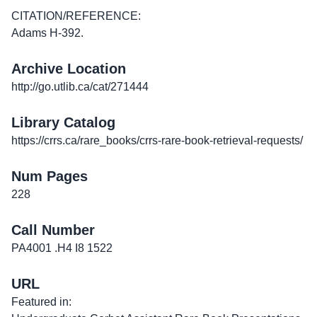
CITATION/REFERENCE:
Adams H-392.
Archive Location
http://go.utlib.ca/cat/271444
Library Catalog
https://crrs.ca/rare_books/crrs-rare-book-retrieval-requests/
Num Pages
228
Call Number
PA4001 .H4 I8 1522
URL
Featured in: