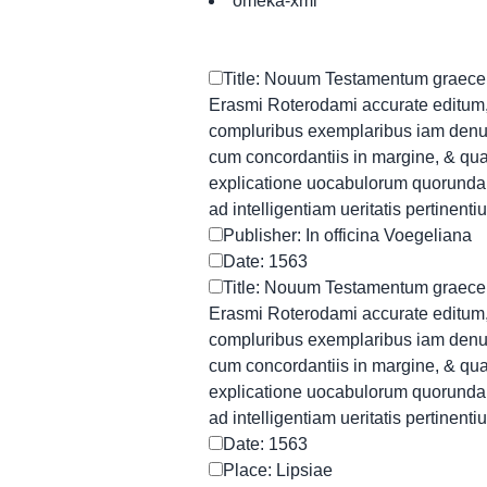
omeka-xml
Title: Nouum Testamentum graece et
Erasmi Roterodami accurate editum,
compluribus exemplaribus iam denu
cum concordantiis in margine, & qua
explicatione uocabulorum quorunda
ad intelligentiam ueritatis pertinent
Publisher: In officina Voegeliana
Date: 1563
Title: Nouum Testamentum graece et
Erasmi Roterodami accurate editum,
compluribus exemplaribus iam denu
cum concordantiis in margine, & qua
explicatione uocabulorum quorunda
ad intelligentiam ueritatis pertinent
Date: 1563
Place: Lipsiae