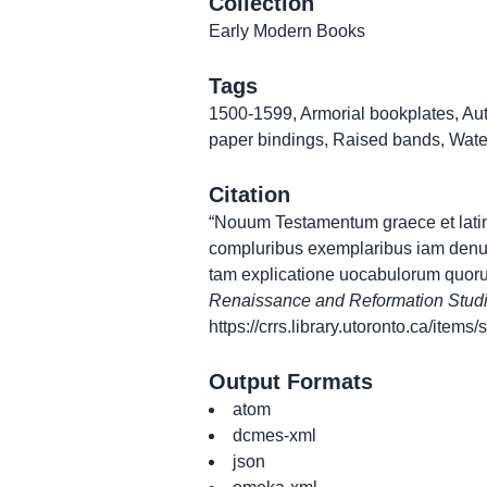
Collection
Early Modern Books
Tags
1500-1599
,
Armorial bookplates
,
Au
paper bindings
,
Raised bands
,
Wate
Citation
“Nouum Testamentum graece et latine
compluribus exemplaribus iam denuo
tam explicatione uocabulorum quorun
Renaissance and Reformation Stud
https://crrs.library.utoronto.ca/item
Output Formats
atom
dcmes-xml
json