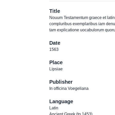
Title
Nouum Testamentum graece et latine 
compluribus exemplaribus iam denuo
tam explicatione uocabulorum quoru
Date
1563
Place
Lipsiae
Publisher
In officina Voegeliana
Language
Latin
Ancient Greek (to 1453)