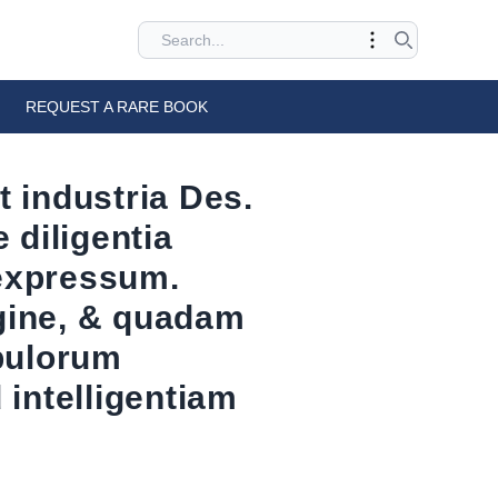
REQUEST A RARE BOOK
 industria Des.
diligentia
 expressum.
gine, & quadam
abulorum
intelligentiam