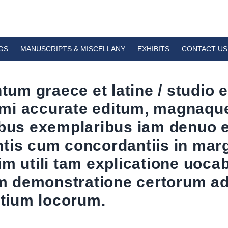
GS
MANUSCRIPTS & MISCELLANY
EXHIBITS
CONTACT US
m graece et latine / studio et
i accurate editum, magnaque 
ribus exemplaribus iam denuo
tis cum concordantiis in mar
im utili tam explicatione uoc
 demonstratione certorum ad 
ntium locorum.