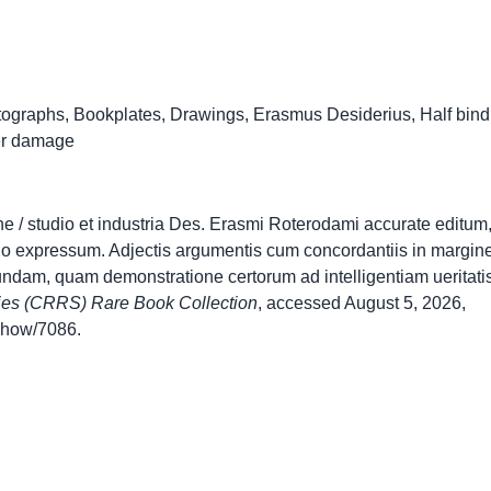
tographs
,
Bookplates
,
Drawings
,
Erasmus Desiderius
,
Half bin
r damage
 / studio et industria Des. Erasmi Roterodami accurate editum,
 expressum. Adjectis argumentis cum concordantiis in margine
dam, quam demonstratione certorum ad intelligentiam ueritatis
ies (CRRS) Rare Book Collection
, accessed August 5, 2026,
s/show/7086
.