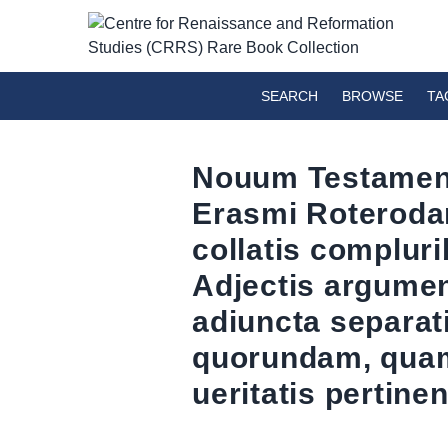
SEARCH
BROWSE
TA
Nouum Testamentu
Erasmi Roterodam
collatis complu
Adjectis argumen
adiuncta separat
quorundam, quam
ueritatis pertine